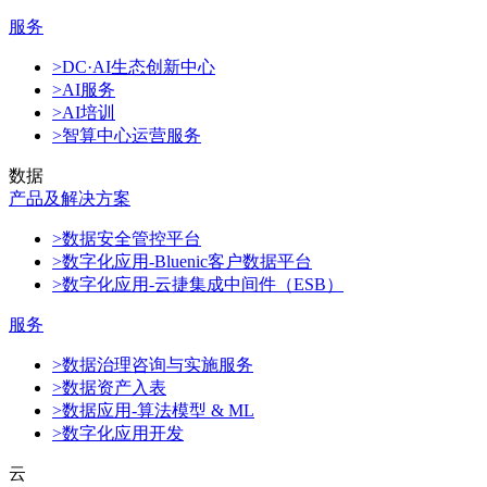
服务
>DC·AI生态创新中心
>AI服务
>AI培训
>智算中心运营服务
数据
产品及解决方案
>数据安全管控平台
>数字化应用-Bluenic客户数据平台
>数字化应用-云捷集成中间件（ESB）
服务
>数据治理咨询与实施服务
>数据资产入表
>数据应用-算法模型 & ML
>数字化应用开发
云